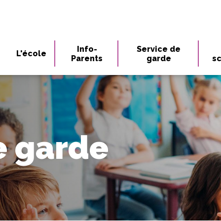
Info-
Service de
L'école
Parents
garde
sc
e garde